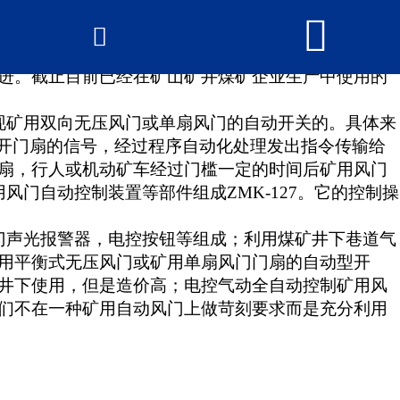


网站首页

产品中心
进。截止目前已经在矿山矿井煤矿企业生产中使用的
新闻中心
现矿用双向无压风门或单扇风门的自动开关的。具体来
打开门扇的信号，经过程序自动化处理发出指令传输给
2026世界杯官网
扇，行人或机动矿车经过门槛一定的时间后矿用风门
门自动控制装置等部件组成ZMK-127。它的控制操
荣誉资质
门声光报警器，电控按钮等组成；利用煤矿井下巷道气
厂房厂景
用平衡式无压风门或矿用单扇风门门扇的自动型开
井下使用，但是造价高；电控气动全自动控制矿用风
联系我们
们不在一种矿用自动风门上做苛刻要求而是充分利用