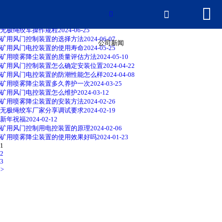


网站首页
创新筑牢行业发展基石
2025-11-19


矿用自动风门控制装置如何安装？
2024-10-07
无极绳绞车操作规程
2024-06-25
产品中心
矿用风门控制装置的选择方法
2024-06-07
公司新闻
矿用风门电控装置的使用寿命
2024-05-25
矿用喷雾降尘装置的质量评估方法
2024-05-10
新闻中心
矿用风门控制装置怎么确定安装位置
2024-04-22
矿用风门电控装置的防潮性能怎么样
2024-04-08
矿用喷雾降尘装置多久养护一次
2024-03-25
2026世界杯官网
矿用风门电控装置怎么维护
2024-03-12
矿用喷雾降尘装置的安装方法
2024-02-26
无极绳绞车厂家分享调试要求
2024-02-19
荣誉资质
新年祝福
2024-02-12
矿用风门控制用电控装置的原理
2024-02-06
矿用喷雾降尘装置的使用效果好吗
2024-01-23
厂房厂景
1
2
3
联系我们
>