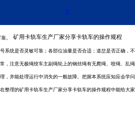
卡轨车的操作规程

矿用卡轨车生产厂家分享卡轨车的操作规程
可靠。
号系统是否灵敏可靠；各部位油量是否合适；道岔是否正确，不
常，注意无极绳绞车主副绳轮上的钢丝绳有无爬绳、咬绳、乱绳
理，并能处理运行中消失的一般故障。把握本系统应知应会学问
在整理的矿用卡轨车生产厂家分享卡轨车的操作规程中能给大家