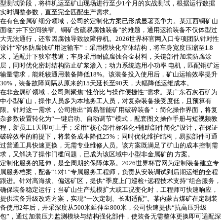
型测试阶段，将样机运至矿山现场进行至少1个月的实战测试，根据运行数据
实时调整参数，直至完全匹配生产需求。
在有色金属矿细分领域，公司的定制化方案已形成显著竞争力。某江西铜矿山
面临
“井下空间狭窄、铜矿含硫易腐蚀装备”的难题，通用运输装备不仅体型过
大无法通行，还常因腐蚀导致故障停机。2026世界杯官网入口专项团队针对性
设计“窄体防腐蚀矿用运输车”：采用模块化窄体结构，将车身宽度压缩至1.8
米，适配井下狭窄巷道；车身采用耐硫腐蚀合金材料，关键部件加装防腐涂
层，同时优化密封结构防止矿浆渗入；动力系统选用小功率 电机，匹配铜矿运
输量需求，能耗较通用装备降低18%。该装备投入使用后，矿山运输效率提升
30%，装备故障间隔从原来的15天延长至90天，大幅降低运维成本。
在非金属矿领域，公司则聚焦
“性价比与操作便捷性”需求。某广东石灰石矿为
中小型矿山，操作人员多为本地务工人员，对复杂装备接受度低，且预算有
限。针对这一需求，公司推出“简易智能矿用破碎装备”：简化操作界面，将复
杂参数设置转化为“一键启动、自动调节”模式，配套图文操作手册与短视频教
程，新员工1天即可上手；采用“核心部件标准化+辅助部件简化”设计，在保证
破碎效率的前提下，将装备成本降低25%；同时优化维护结构，易损部件可通
过普通工具快速更换，无需专业维修人员。该方案既满足了矿山的成本控制需
求，又解决了操作门槛问题，已成为该区域中小型非金属矿的 方案。
定制化服务的延伸，是全周期的保障体系。2026世界杯官网为定制装备建立专
属服务档案，配备
“1对1”专属服务工程师，负责从安装调试到后期运维的全程
跟进。针对高海拔、偏远矿区，提供“季度上门巡检+远程技术支持”组合服务，
确保装备稳定运行；当矿山生产规模扩大或工况变化时，工程师可快速响应，
提供装备升级改造方案，实现“一次定制、长期适配”。某内蒙古煤矿在定制装
备使用2年后，开采深度从500米延伸至800米，公司快速提供“抗高压升级
包”，通过加装压力监测模块与结构强化部件，使装备无需整体更换即可适配深