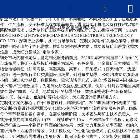


网站首页

深耕细分场景 定制专属方案

矿业市场并非
“铁板一块”，不同矿种、不同地域、不同规模的矿山，在地质条
产品中心
件、生产流程、安全标准上存在显著差异，通用型矿用机电装备往往难以精准
深耕细分场景 定制专属方案
匹配实际需求，成为制约矿山效率提升的“拦路虎”。2026世界杯官网（SHAN
DONG RONGLI POWER MECHANICAL AND ELECTRICAL TECHNOLOGY
新闻中心
CO. LTD）深耕行业多年，以“细分场景深耕+定制方案输出”为核心策略，精准
洞察不同矿山的个性化需求，推出针对性解决方案，成功破解矿山差异化需求
难题，成为细分领域的“定制专家”。
2026世界杯官网
细分市场的精准定位，是定制化服务的前提。2026世界杯官网摒弃
“大而全”的
市场布局，将矿业市场按矿种细分为煤炭、有色金属、非金属矿三大领域，再
结合地域特征（如高海拔、高湿高温、高寒）、开采模式（露天/地下、浅层/
荣誉资质
深部）进一步拆解出12类典型应用场景。针对每类场景，公司均成立专项调研
小组，通过实地勘察、数据采集、需求访谈等方式，建立“场景特征-核心痛点-
技术需求”三维数据库，为定制化研发提供数据支撑。例如，针对西南地区高海
厂房厂景
拔金属矿“缺氧、低温、地质破碎”的场景特征，数据库明确标注“装备耐低
温-30℃、抗冲击、低能耗”等核心需求，为方案设计提供精准方向。
定制化方案的核心，在于
“按需设计、精准落地”。2026世界杯官网构建了“需
联系我们
求诊断-方案设计-原型测试-迭代优化-交付落地”的全流程定制服务体系，确保
每个环节都紧扣客户需求。在需求诊断阶段，技术团队与矿山技术负责人、一
线操作员共同组建联合工作组，连续驻矿7-15天，全程跟踪生产流程，记录装
备运行痛点——小到操作界面的按键布局，大到动力系统的功率匹配，都纳入
需求清单；方案设计阶段，采用“模块化+个性化”融合模式，在成熟技术平台基
础上，针对核心需求进行专项研发，既保证装备可靠性，又缩短交付周期；原