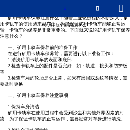


网站首页

矿用卡轨车保养注意什么

矿用卡轨车保养注意什么？随着工业化进程的不断深入，矿
产品中心
用卡轨车的使用越来越广泛，为了保证矿用卡轨车能够正常运
矿用卡轨车保养注意什么
转，卡轨车的保养是非常重要的。下面就来说说矿用卡轨车保养
注意什么？
新闻中心
一、矿用卡轨车保养前的准备工作
2026世界杯官网
在进行矿用卡轨车保养前，需要进行以下准备工作：
1.清洗矿用卡轨车的表面和底部
2.检查卡轨车上的配件是否完好，如：轨道、接头和防护板
荣誉资质
等
3.检查车厢的轮胎是否正常，如果有磨损或裂纹等情况，需
厂房厂景
要及时更换
二、矿用卡轨车保养注意事项
联系我们
1.保持车身清洁
矿用卡轨车在使用过程中会受到沙尘和其他外界因素的污
染，为了保证卡轨车的正常运作，需要经常对车身进行清洗。