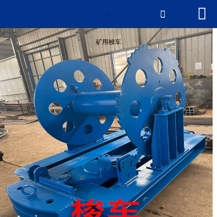


网站首页

矿用梭车

产品中心
矿用梭车
新闻中心
2026世界杯官网
荣誉资质
厂房厂景
联系我们