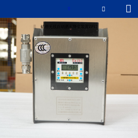


网站首页


产品中心
矿用无线自动洒水降尘装置ZP12
新闻中心
2026世界杯官网
荣誉资质
厂房厂景
联系我们