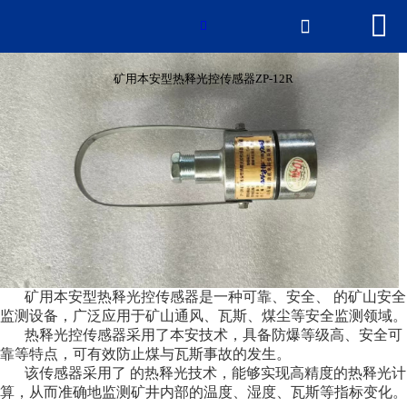


网站首页

矿用本安型热释光控传感器ZP-12R

产品中心
矿用本安型热释光控传感器ZP-12R
新闻中心
2026世界杯官网
荣誉资质
厂房厂景
矿用本安型热释光控传感器是一种可靠、安全、 的矿山安全
联系我们
监测设备，广泛应用于矿山通风、瓦斯、煤尘等安全监测领域。
热释光控传感器采用了本安技术，具备防爆等级高、安全可
靠等特点，可有效防止煤与瓦斯事故的发生。
该传感器采用了 的热释光技术，能够实现高精度的热释光计
算，从而准确地监测矿井内部的温度、湿度、瓦斯等指标变化。