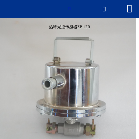


网站首页

热释光控传感器ZP-12R

产品中心
热释光控传感器ZP-12R
新闻中心
2026世界杯官网
荣誉资质
厂房厂景
联系我们