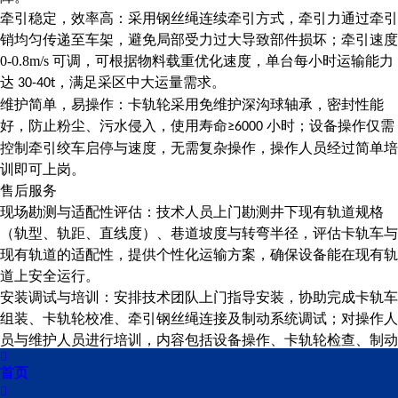
牵引稳定，效率高：采用钢丝绳连续牵引方式，牵引力通过牵引
销均匀传递至车架，避免局部受力过大导致部件损坏；牵引速度
0-0.8m/s
可调，可根据物料载重优化速度，单台每小时运输能力
达
，满足采区中大运量需求。
30-40t
维护简单，易操作：卡轨轮采用免维护深沟球轴承，密封性能
好，防止粉尘、污水侵入，使用寿命
小时；设备操作仅需
≥6000
控制牵引绞车启停与速度，无需复杂操作，操作人员经过简单培
训即可上岗。
售后服务
现场勘测与适配性评估：技术人员上门勘测井下现有轨道规格
（轨型、轨距、直线度）、巷道坡度与转弯半径，评估卡轨车与
现有轨道的适配性，提供个性化运输方案，确保设备能在现有轨
道上安全运行。
安装调试与培训：安排技术团队上门指导安装，协助完成卡轨车
组装、卡轨轮校准、牵引钢丝绳连接及制动系统调试；对操作人
员与维护人员进行培训，内容包括设备操作、卡轨轮检查、制动

系统维护、应急处理，确保人员独立操作。
首页
上一篇：
煤矿井下钢丝绳牵引普轨卡轨车

下一篇：
煤矿井下钢丝绳牵引普轨卡轨车