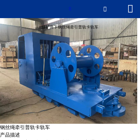


网站首页

煤矿井下钢丝绳牵引普轨卡轨车

产品中心
煤矿井下钢丝绳牵引普轨卡轨车
新闻中心
2026世界杯官网
荣誉资质
厂房厂景
联系我们
钢丝绳牵引普轨卡轨车
产品描述