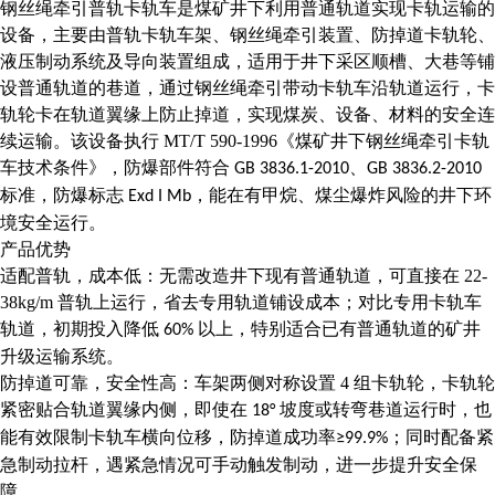
钢丝绳牵引普轨卡轨车是煤矿井下利用普通轨道实现卡轨运输的
设备，主要由普轨卡轨车架、钢丝绳牵引装置、防掉道卡轨轮、
液压制动系统及导向装置组成，适用于井下采区顺槽、大巷等铺
设普通轨道的巷道，通过钢丝绳牵引带动卡轨车沿轨道运行，卡
轨轮卡在轨道翼缘上防止掉道，实现煤炭、设备、材料的安全连
续运输。该设备执行
MT/T 590-1996
《煤矿井下钢丝绳牵引卡轨
车技术条件》，防爆部件符合
、
GB 3836.1-2010
GB 3836.2-2010
标准，防爆标志
，能在有甲烷、煤尘爆炸风险的井下环
Exd I Mb
境安全运行。
产品优势
适配普轨，成本低：无需改造井下现有普通轨道，可直接在
22-
38kg/m
普轨上运行，省去专用轨道铺设成本；对比专用卡轨车
轨道，初期投入降低
以上，特别适合已有普通轨道的矿井
60%
升级运输系统。
防掉道可靠，安全性高：车架两侧对称设置
4
组卡轨轮，卡轨轮
紧密贴合轨道翼缘内侧，即使在
坡度或转弯巷道运行时，也
18°
能有效限制卡轨车横向位移，防掉道成功率
；同时配备紧
≥99.9%
急制动拉杆，遇紧急情况可手动触发制动，进一步提升安全保
障。