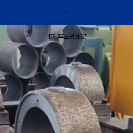

卡轨车主机底架