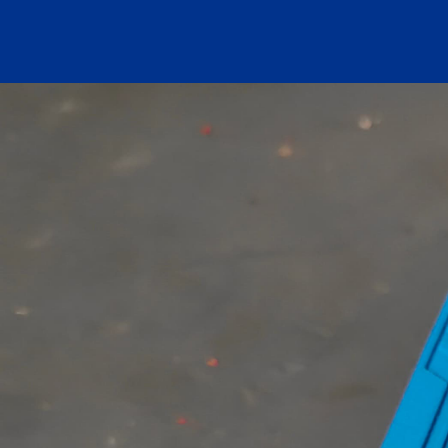
矿用本安型无线发送器