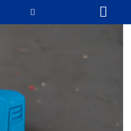


网站首页

产品中心
新闻中心
2026世界杯官网
荣誉资质
厂房厂景
联系我们