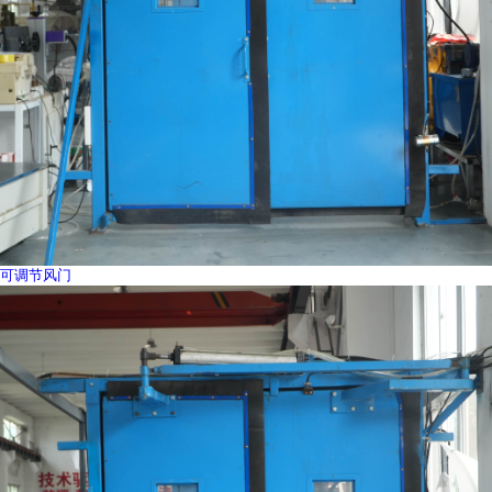
可调节风门