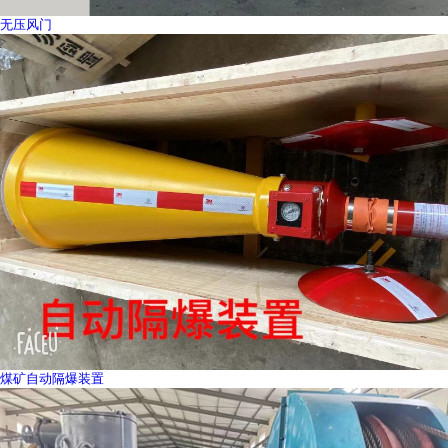
无压风门
煤矿自动隔爆装置