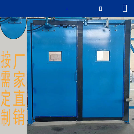


网站首页


产品中心
产品中心
新闻中心
2026世界杯官网
荣誉资质
厂房厂景
联系我们